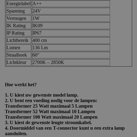
Energielabel
A++
Spanning
24V
Vermogen
1W
IK Rating
IK09
IP Rating
IP67
Lichtbereik
400 cm
Lumen
136 Lm
Straalhoek
60°
Lichtkleur
2700K – 2850K
Hoe werkt het?
1. U kiest uw gewenste model lamp.
2. U bent een voeding nodig voor de lampen:
Transformer 25 Watt maximaal 5 Lampen
Transformer 52 Watt maximaal 10 Lampen
Transformer 100 Watt maximaal 20 Lampen
3. U kiest de gewenste lengte stroomkabel.
4. Doormiddel van een T-connector kunt u een extra lamp
aansluiten.