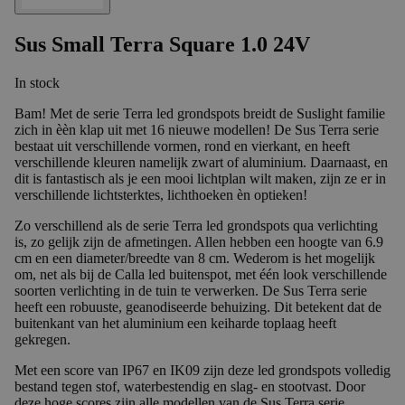
Sus Small Terra Square 1.0 24V
In stock
Bam! Met de serie Terra led grondspots breidt de Suslight familie
zich in èèn klap uit met 16 nieuwe modellen! De Sus Terra serie
bestaat uit verschillende vormen, rond en vierkant, en heeft
verschillende kleuren namelijk zwart of aluminium. Daarnaast, en
dit is fantastisch als je een mooi lichtplan wilt maken, zijn ze er in
verschillende lichtsterktes, lichthoeken èn optieken!
Zo verschillend als de serie Terra led grondspots qua verlichting
is, zo gelijk zijn de afmetingen. Allen hebben een hoogte van 6.9
cm en een diameter/breedte van 8 cm. Wederom is het mogelijk
om, net als bij de Calla led buitenspot, met één look verschillende
soorten verlichting in de tuin te verwerken. De Sus Terra serie
heeft een robuuste, geanodiseerde behuizing. Dit betekent dat de
buitenkant van het aluminium een keiharde toplaag heeft
gekregen.
Met een score van IP67 en IK09 zijn deze led grondspots volledig
bestand tegen stof, waterbestendig en slag- en stootvast. Door
deze hoge scores zijn alle modellen van de Sus Terra serie