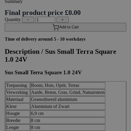
Summary
Final product price
£0.00
Quantity
−
+
Add to Cart
Time of delivery around 5 - 10 workdays
Description /
Sus Small Terra Square
1.0 24V
Sus Small Terra Square 1.0 24V
Toepassing
Boom, Huis, Oprit, Terras
Verwerking
Aarde, Beton, Gras, Grind, Natuursteen
Materiaal
Geanodiseerd aluminium
Kleur
Aluminium of Zwart
Hoogte
6,9 cm
Breedte
8 cm
Lengte
8 cm