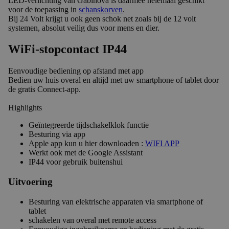
LED-verlichting van Gabinova is daarmee helemaal geschikt
voor de toepassing in
schanskorven
.
Bij 24 Volt krijgt u ook geen schok net zoals bij de 12 volt
systemen, absolut veilig dus voor mens en dier.
WiFi-stopcontact IP44
Eenvoudige bediening op afstand met app
Bedien uw huis overal en altijd met uw smartphone of tablet door
de gratis Connect-app.
Highlights
Geïntegreerde tijdschakelklok functie
Besturing via app
Apple app kun u hier downloaden :
WIFI APP
Werkt ook met de Google Assistant
IP44 voor gebruik buitenshui
Uitvoering
Besturing van elektrische apparaten via smartphone of
tablet
schakelen van overal met remote access