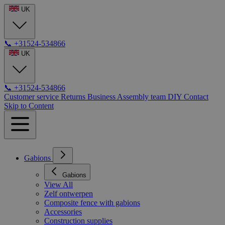
UK
📞
+31524-534866
UK
📞
+31524-534866
Customer service
Returns
Business
Assembly team
DIY
Contact
Skip to Content
Gabions
Gabions
View All
Zelf ontwerpen
Composite fence with gabions
Accessories
Construction supplies